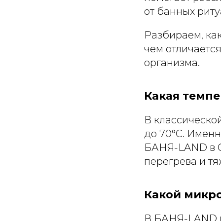
от банных риту
Разбираем, как
чем отличается
организма.
Какая темпе
В классической
до 70°C. Именн
БАНЯ-LAND в Со
перегрева и тя
Какой микр
В БАНЯ-LAND м