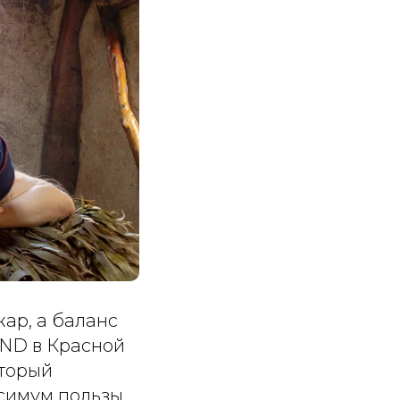
ар, а баланс
AND в Красной
оторый
ксимум пользы