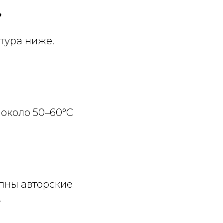
?
тура ниже.
 около 50–60°C
пны авторские
.