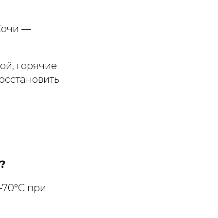
Сочи —
ой, горячие
восстановить
?
–70°C при