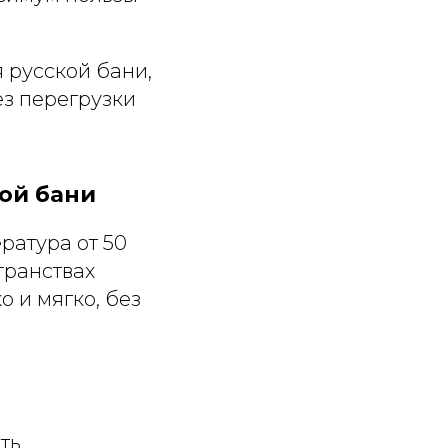
 русской бани,
ез перегрузки
ой бани
ратура от 50
транствах
 и мягко, без
ть