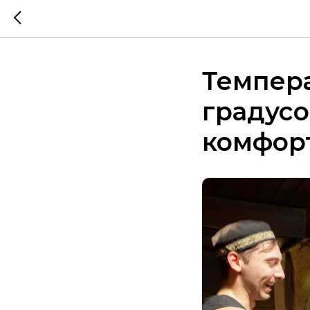
Темпера
градусо
комфор