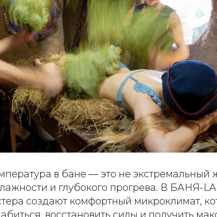
мпература в бане — это не экстремальный ж
влажности и глубокого прогрева. В БАНЯ-L
тера создают комфортный микроклимат, к
абиться, восстановить силы и получить ма