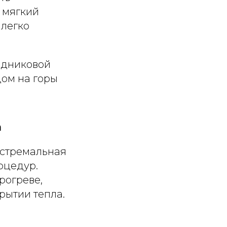
 мягкий
 легко
родниковой
дом на горы
а
кстремальная
оцедур.
рогреве,
рытии тепла.