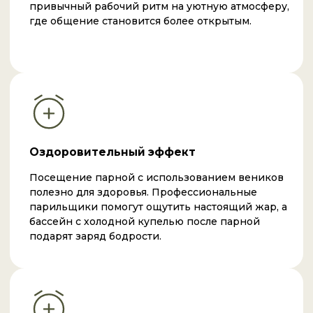
незабываемым. Здесь можно устроить как тихий
вечер, так и веселые гуляния, выбрав зал.
Организация праздника
Наша команда поможет организовать
полноценный сценарий проведения
корпоратива, подготовит полотенца, простыни
и мягкие халаты, а также предложит программу
парения для любого количества гостей.
Полноценное застолье
Ваш праздник дополнит изысканный банкет
или легкий пикник. Наш ресторан предлагает
вкусные блюда и напитки, которые идеально
дополнят посиделки. Вы сможете хорошо
провести время за общим столом.