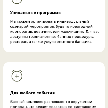
Забронировать
корпоратив в бане
Оставьте заявку, чтобы обсудить условия, время
работы и обсудить идеальный праздник в самом
сердце Красной Поляны.
Оставить заявку
Мы дарим настоящее
эмоциональное и физическое
перерождение
Адрес:
г. Сочи, Красная Поляна, ул. Заповедная, 94
Телефон бронирования:
+7 918-408-45-12
Почта: