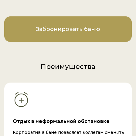
полезно для здоровья. Профессиональные
парильщики помогут ощутить настоящий жар, а
бассейн с холодной купелью после парной
подарят заряд бодрости.
Уникальные программы
Мы можем организовать индивидуальный
сценарий мероприятия, будь то новогодний
корпоратив, девичник или мальчишник. Для вас
доступны традиционные банные процедуры,
ресторан, а также услуги опытного банщика.
Для любого события
Банный комплекс расположен в окружении
природы, что делает праздник по-настоящему