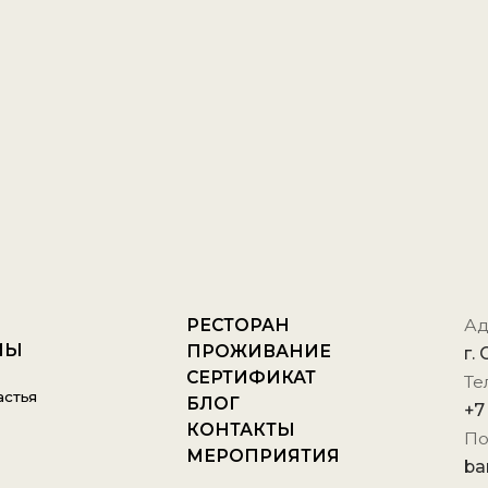
РЕСТОРАН
Адрес:
ПРОЖИВАНИЕ
г. Сочи, Красна
СЕРТИФИКАТ
Телефон брони
БЛОГ
+7 918-408-45-1
КОНТАКТЫ
Почта:
МЕРОПРИЯТИЯ
banya.land202
Мы в социальны
Оставить зая