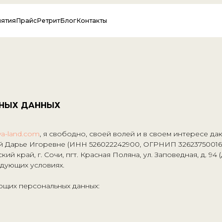
+
айс
Ретрит
Блог
Контакты
ЬНЫХ ДАННЫХ
ya-land.com
, я свободно, своей волей и в своем интересе да
Дарье Игоревне (ИНН 526022242900, ОГРНИП 326237500169
й край, г. Сочи, пгт. Красная Поляна, ул. Заповедная, д. 94
едующих условиях.
ющих персональных данных: