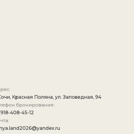
я Поляна, ул. Заповедная, 94
рования:
2
6@yandex.ru
х сетях:
вку