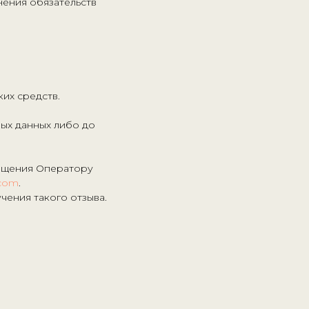
нения обязательств
ких средств.
ых данных либо до
ращения Оператору
.com
.
чения такого отзыва.