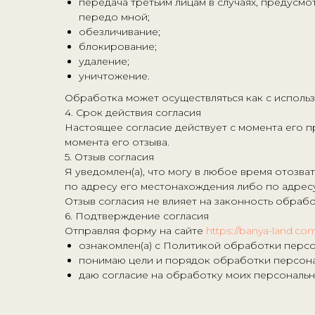
передача третьим лицам в случаях, предусм
передо мной;
обезличивание;
блокирование;
удаление;
уничтожение.
Обработка может осуществляться как с использо
4. Срок действия согласия
Настоящее согласие действует с момента его 
момента его отзыва.
5. Отзыв согласия
Я уведомлен(а), что могу в любое время отоз
по адресу его местонахождения либо по адресу
Отзыв согласия не влияет на законность обраб
6. Подтверждение согласия
Отправляя форму на сайте
https://banya-land.co
ознакомлен(а) с Политикой обработки персо
понимаю цели и порядок обработки персона
даю согласие на обработку моих персональн
Мы дарим настоящее
эмоциональное и