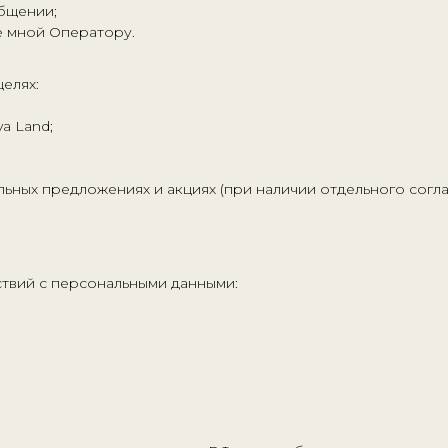
общении;
е мной Оператору.
елях:
a Land;
ьных предложениях и акциях (при наличии отдельного соглас
твий с персональными данными: