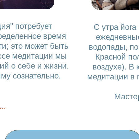
ия" потребует
С утра йога
ределенное время
ежедневные
и; это может быть
водопады, п
ессе медитации мы
Красной по
й о себе и жизни.
воздухе). В 
му сознательно.
медитации в 
Мастер
..