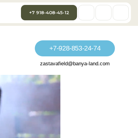
7 918-408-45-12
+7-928-853-24-74
zastavafield@banya-land.com