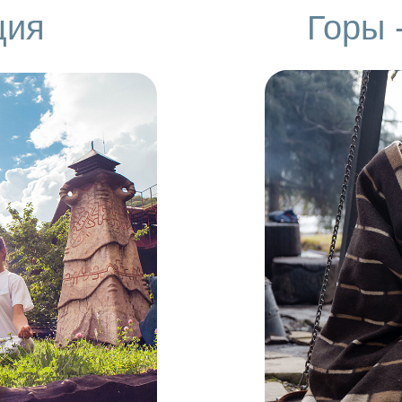
ция
Горы -