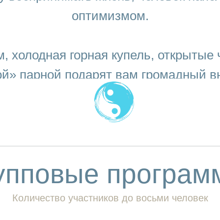
оптимизмом.
м, холодная горная купель, открытые
ой» парной подарят вам громадный в
упповые програм
Количество участников до восьми человек